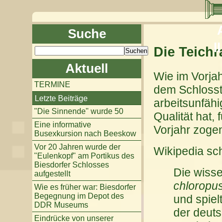
Suche
ll
Die Teichr
Aktuell
Wie im Vorjah
TERMINE
dem Schlosst
Letzte Beiträge
arbeitsunfäh
"Die Sinnende" wurde 50
Qualität hat,
Eine informative
Vorjahr zogen
Busexkursion nach Beeskow
Vor 20 Jahren wurde der
Wikipedia sch
"Eulenkopf" am Portikus des
Biesdorfer Schlosses
Die wiss
aufgestellt
chloropu
Wie es früher war: Biesdorfer
Begegnung im Depot des
und spiel
DDR Museums
der deut
Eindrücke von unserer