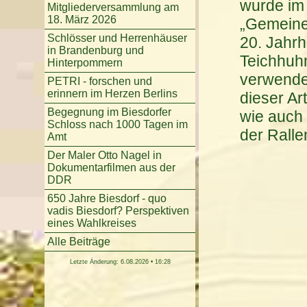
wurde im
Mitgliederversammlung am
18. März 2026
„Gemeine
Schlösser und Herrenhäuser
20. Jahr
in Brandenburg und
Teichhuhn
Hinterpommern
verwend
PETRI - forschen und
erinnern im Herzen Berlins
dieser Ar
Begegnung im Biesdorfer
wie auch
Schloss nach 1000 Tagen im
der
Ralle
Amt
Der Maler Otto Nagel in
Dokumentarfilmen aus der
DDR
650 Jahre Biesdorf - quo
vadis Biesdorf? Perspektiven
eines Wahlkreises
Alle Beiträge
Letzte Änderung: 6.08.2026 • 16:28