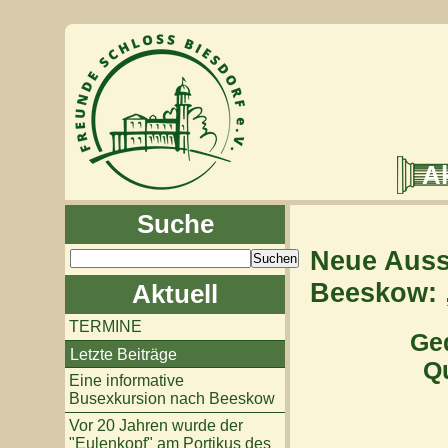
Ak
Suche
Neue Auss
Beeskow: 
Aktuell
TERMINE
Ged
Letzte Beiträge
Qu
Eine informative
Busexkursion nach Beeskow
Vor 20 Jahren wurde der
"Eulenkopf" am Portikus des