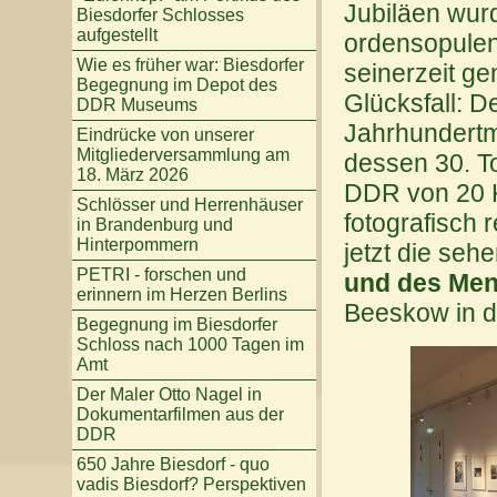
Jubiläen wurd
Biesdorfer Schlosses
aufgestellt
ordensopulen
Wie es früher war: Biesdorfer
seinerzeit gen
Begegnung im Depot des
Glücksfall: D
DDR Museums
Jahrhundertm
Eindrücke von unserer
Mitgliederversammlung am
dessen 30. T
18. März 2026
DDR von 20 K
Schlösser und Herrenhäuser
fotografisch r
in Brandenburg und
Hinterpommern
jetzt die se
PETRI - forschen und
und des Me
erinnern im Herzen Berlins
Beeskow in d
Begegnung im Biesdorfer
Schloss nach 1000 Tagen im
Amt
Der Maler Otto Nagel in
Dokumentarfilmen aus der
DDR
650 Jahre Biesdorf - quo
vadis Biesdorf? Perspektiven