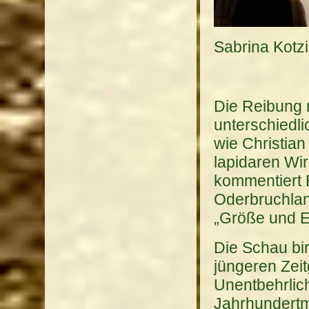
Sabrina Kotz
Die Reibung 
unterschiedli
wie Christian
lapidaren Wir
kommentiert 
Oderbruchland
„Größe und El
Die Schau bir
jüngeren Zei
Unentbehrlich
Jahrhundertmi