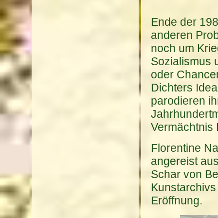
Ende der 1980
anderen Prob
noch um Krie
Sozialismus 
oder Chancen
Dichters Ideal
parodieren ih
Jahrhundertmi
Vermächtnis 
Florentine N
angereist au
Schar von Be
Kunstarchivs 
Eröffnung.