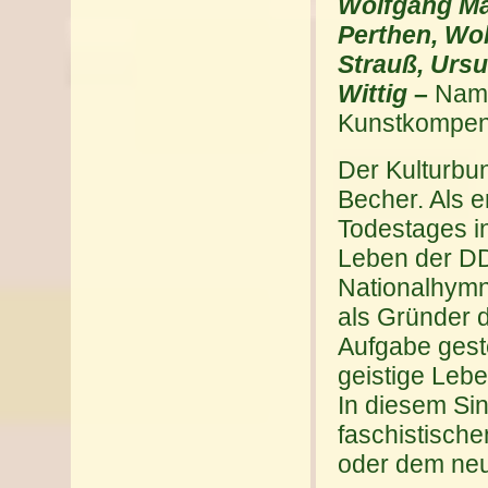
Wolfgang Mat
Perthen, Wol
Strauß, Ursu
Wittig
–
Name
Kunstkompend
Der Kulturbu
Becher. Als e
Todestages in
Leben der DDR
Nationalhymn
als Gründer d
Aufgabe geste
geistige Leb
In diesem Si
faschistisch
oder dem ne